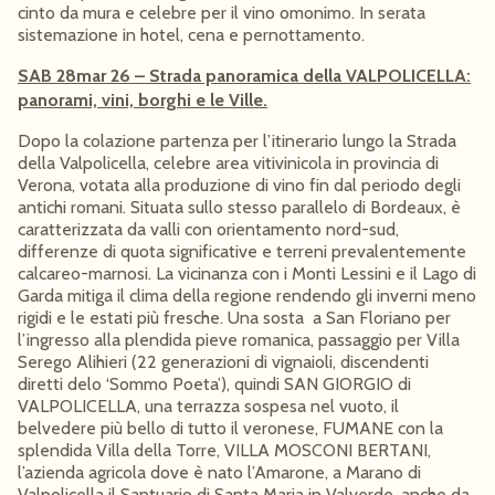
cinto da mura e celebre per il vino omonimo. In serata
sistemazione in hotel, cena e pernottamento.
SAB 28mar 26 – Strada panoramica della VALPOLICELLA:
panorami, vini, borghi e le Ville.
Dopo la colazione partenza per l’itinerario lungo la Strada
della Valpolicella, celebre area vitivinicola in provincia di
Verona, votata alla produzione di vino fin dal periodo degli
antichi romani. Situata sullo stesso parallelo di Bordeaux, è
caratterizzata da valli con orientamento nord-sud,
differenze di quota significative e terreni prevalentemente
calcareo-marnosi. La vicinanza con i Monti Lessini e il Lago di
Garda mitiga il clima della regione rendendo gli inverni meno
rigidi e le estati più fresche. Una sosta a San Floriano per
l’ingresso alla plendida pieve romanica, passaggio per Villa
Serego Alihieri (22 generazioni di vignaioli, discendenti
diretti delo ‘Sommo Poeta’), quindi SAN GIORGIO di
VALPOLICELLA, una terrazza sospesa nel vuoto, il
belvedere più bello di tutto il veronese, FUMANE con la
splendida Villa della Torre, VILLA MOSCONI BERTANI,
l’azienda agricola dove è nato l’Amarone, a Marano di
Valpolicella il Santuario di Santa Maria in Valverde, anche da