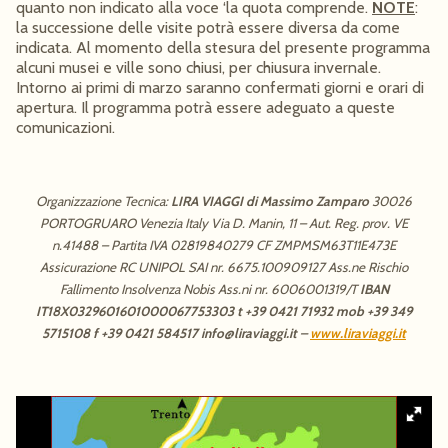
quanto non indicato alla voce ‘la quota comprende.
NOTE
:
la successione delle visite potrà essere diversa da come
indicata. Al momento della stesura del presente programma
alcuni musei e ville sono chiusi, per chiusura invernale.
Intorno ai primi di marzo saranno confermati giorni e orari di
apertura. Il programma potrà essere adeguato a queste
comunicazioni.
Organizzazione Tecnica:
LIRA VIAGGI di Massimo Zamparo
30026
PORTOGRUARO Venezia Italy Via D. Manin, 11 – Aut. Reg. prov. VE
n.41488 – Partita IVA 02819840279 CF ZMPMSM63T11E473E
Assicurazione RC UNIPOL SAI nr. 6675.100909127 Ass.ne Rischio
Fallimento Insolvenza Nobis Ass.ni nr. 6006001319/T
IBAN
IT18X0329601601000067753303
t +39 0421 71932 mob +39 349
5715108 f +39 0421 584517 info@liraviaggi.it –
www.liraviaggi.it