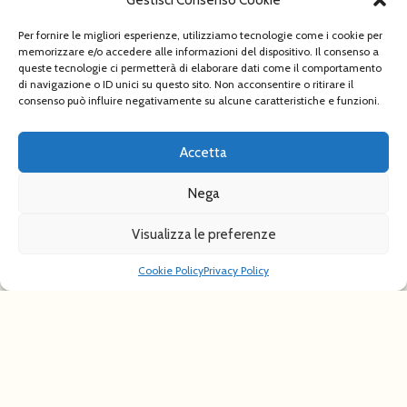
Gestisci Consenso Cookie
Per fornire le migliori esperienze, utilizziamo tecnologie come i cookie per
memorizzare e/o accedere alle informazioni del dispositivo. Il consenso a
queste tecnologie ci permetterà di elaborare dati come il comportamento
di navigazione o ID unici su questo sito. Non acconsentire o ritirare il
consenso può influire negativamente su alcune caratteristiche e funzioni.
Accetta
Nega
Visualizza le preferenze
Mostra
Cookie Policy
Privacy Policy
BAROCCO
Il Gran Teatro delle Idee
FORLI
Musei San Domenico
1 giorno