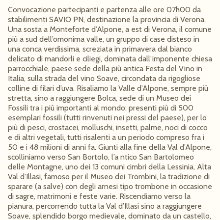
Convocazione partecipanti e partenza alle ore 07h00 da
stabilimenti SAVIO PN, destinazione la provincia di Verona.
Una sosta a Monteforte d’Alpone, a est di Verona, il comune
più a sud dell’omonima valle, un gruppo di case disteso in
una conca verdissima, screziata in primavera dal bianco
delicato di mandorli e ciliegi, dominata dall’imponente chiesa
parrocchiale, paese sede della più antica Festa del Vino in
Italia, sulla strada del vino Soave, circondata da rigogliose
colline di filari d’uva. Risaliamo la Valle d’Alpone, sempre più
stretta, sino a raggiungere Bolca, sede di un Museo dei
Fossili tra i più importanti al mondo: presenti più di 500
esemplari fossili (tutti rinvenuti nei pressi del paese), per lo
più di pesci, crostacei, molluschi, insetti, palme, noci di cocco
e di altri vegetali, tutti risalenti a un periodo compreso fra i
50 e i 48 milioni di anni fa. Giunti alla fine della Val d’Alpone,
scolliniamo verso San Bortolo, l’a ntico San Bartolomeo
delle Montagne, uno dei 13 comuni cimbri della Lessinia, Alta
Val d’Illasi, famoso per il Museo dei Trombini, la tradizione di
sparare (a salve) con degli arnesi tipo trombone in occasione
di sagre, matrimoni e feste varie. Riscendiamo verso la
pianura, percorrendo tutta la Val d’Illasi sino a raggiungere
Soave, splendido borgo medievale, dominato da un castello,