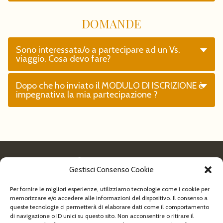
DOMANDE
Sono interessata/o a partecipare ad un Vs.
viaggio. Cosa devo fare?
Dopo che ho inviato il MODULO DI ISCRIZIONE è
impegnativa la mia partecipazione ?
Gestisci Consenso Cookie
Per fornire le migliori esperienze, utilizziamo tecnologie come i cookie per
memorizzare e/o accedere alle informazioni del dispositivo. Il consenso a
Indirizzo:
via Manin, 11 30026 Portogruaro (VE)
queste tecnologie ci permetterà di elaborare dati come il comportamento
Telefono:
+39 0421 71932
di navigazione o ID unici su questo sito. Non acconsentire o ritirare il