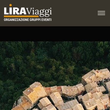
HOME
IDEE per viaggiare
COME ISCRIVERSI
Domande
Gruppi, Associazioni
Blog