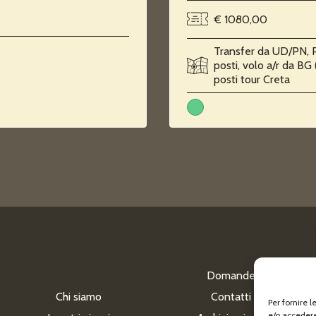
€ 1080,00
Transfer da UD/PN, 
posti, volo a/r da BG
posti tour Creta
Domande
Chi siamo
Contatti
Per fornire 
e/o accedere