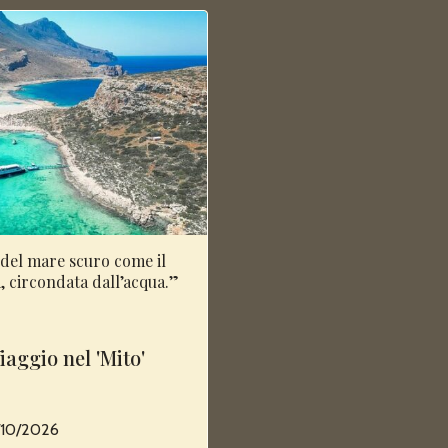
 del mare scuro come il
la, circondata dall’acqua.”
Viaggio nel 'Mito'
3/10/2026