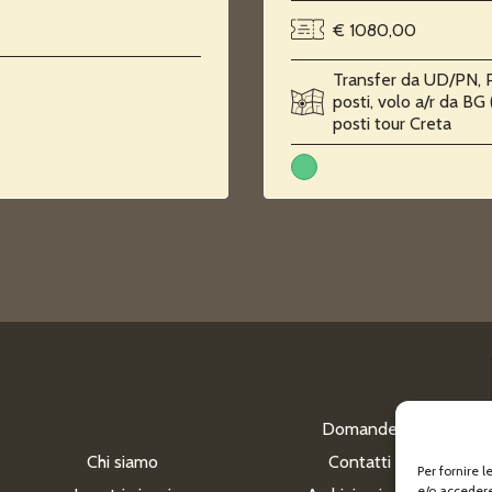
€ 1080,00
Transfer da UD/PN, 
posti, volo a/r da BG
posti tour Creta
Domande
Chi siamo
Contatti
Per fornire 
e/o accedere