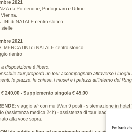
embre 2021
ZA da Pordenone, Portogruaro e Udine.
 Vienna.

NI di NATALE centro storico
 stelle
embre 2021
: MERCATINI di NATALE centro storico
gio rientro
 a disposizione è libero.

nsabile tour proporrà un tour accompagnato attraverso i luoghi ic
nti, le piazze, le chiese, i musei e i palazzi all'interno del Ring
€ 240,00 - Supplemento singola € 45,00
RENDE
: viaggio a/r con multiVan 9 posti - sistemazione in hotel 
io (assistenza medica 24h) - assistenza di tour leader Lira Viagg
ato alla voce sopra.
Per fornire 
ONI da subito e fino ad esaurimento posti
, previo 1. invio m