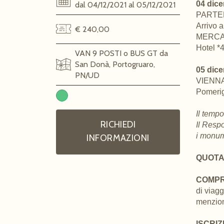
04 dic
dal 04/12/2021 al 05/12/2021
PARTEN
Arrivo a
€ 240,00
MERCATI
Hotel *4
VAN 9 POSTI o BUS GT da
San Donà, Portogruaro,
05 dic
PN/UD
VIENNA
Pomerig
Il tempo
RICHIEDI
Il Respo
i monume
INFORMAZIONI
QUOTA 
COMP
di viagg
menzion
ISCRIZI