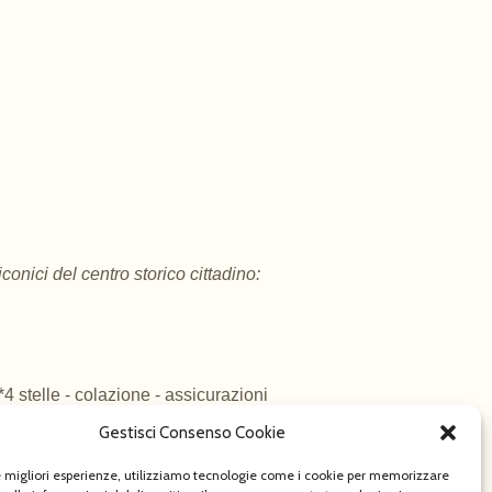
onici del centro storico cittadino:
*4 stelle - colazione - assicurazioni 
i. 
NON COMPRENDE
: Pasti, quanto non
Gestisci Consenso Cookie
le migliori esperienze, utilizziamo tecnologie come i cookie per memorizzare
odulo iscrizione 2. ricevimento conferma