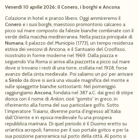
Venerdì 10 aprile 2026: il Conero, i borghi e Ancona
Colazione in hotel e pranzo libero. Oggi ammireremo il
Conero
e i suoi borghi, maestoso promontorio calcareo a
picco sul mare composto da falesie bianche combinate con il
verde della macchia mediterranea. Nella piazza principale di
Numana
, il palazzo del Municipio (1773), un tempo residenza
estiva dei vescovi di Ancona, e il Santuario del Crocifisso,
ricostruito in forme moderne nel 1969. Dalla piazza e
seguendo Via Roma si arriva alla piazzetta a picco sul mare
dove si trovano i resti di una torre, crollata nel 1928, forse
avanzo della cinta medievale. Poi saliamo un po’ per arrivare
a
Sirolo
da dove si avrà una visuale magnifica del monte e
sulle spiaggette bianche sottostanti. Nel pomeriggio
raggiungiamo
Ancona
, fondata nel 387 a.C. dai greci di stirpe
dorica con il nome di
Ankon
, cioè “gomito” in greco, in
riferimento alla forma del suo particolare golfo. Sotto
l’imperatore Traiano, divenne porta d’ingresso all’Italia
dall’Oriente e in epoca medievale fu una prospera
repubblica marinara. Di quel periodo è il Duomo eretto su
un’antica acropoli, famoso per il suo portale gotico e per la
sua posizione panoramica sul porto della città. Al porto si