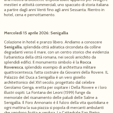
mestieri e attività commerciali, uno spaccato di storia italiana
a partire dagli anni Venti fino agli anni Sessanta. Rientro in
hotel, cena e pernottamento.
Mercoledì 15 aprile 2026: Senigallia
Colazione in hotel e pranzo libero. Andiamo a conoscere
Senigallia
, splendida città adriatica circondata da colline
degradanti verso il mare, con un centro storico che evidenzia
l’urbanistica della città romana, nei secoli arricchito da
splendidi edifici. Il monumento simbolo è la
Rocca
Roveresca
, splendido esempio di archtettura militare
quattrocentesca, fatta costruire da Giovanni della Rovere. IL
Palazzo del Duca a Senigallia è un vero gioiello
architettonico del XVI secolo, progettato dal celebre
Gerolamo Genga, eretta per ospitare i Della Rovere e i loro
illustri ospiti. La Fontana dei Leoni (1599) funge da
memoriale del risanamento delle paludi delle Saline a
Senigallia. Il Foro Annonario è il fulcro della vita quotidiana e
ogni mattina la sua piazza si popola di mercanti ambulanti
che vendono frutta e verdura. La Cattedrale San Pietro