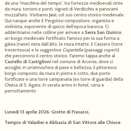
da una “macchina del tempo”, tra fortezze medioevali cinte
da mura, torrioni e ponti, vigneti di Verdicchio e panorami
mozzafiato. Visitiamo
Jesi
, col suo centro storico medievale.
Qui nacque anche il Pergolesi compositore, organista e
violinista, esponente di spicco dell’epoca barocca. Ci
addentriamo nelle colline per arrivare a
Serra San Quirico
,
un borgo medievale fortificato famoso per la sua forma a
galea (nave) vista dall’alto, le mura intatte, il Cassero (torre
trecentesca) e le suggestive
Copertelle
(passaggi coperti)
che percorrono il centro storico. Faremo tappa anche al
Castello di Castiglioni
nel comune di Arcevia, dove ci
accoglie, in un’atmosfera di pase e bellezza, il pittoresco
borgo composto da mura in pietra e cotto, due porte
fortificate e una torre campanaria (ex torre di guardia) della
Chiesa di S. Agata. In serata arrivo in hotel, cena e
pernottamento
Lunedì 13 aprile 2026: Grotte di Frasassi,
Tempio di Valadier e Abbazia di San Vittore alle Chiuse