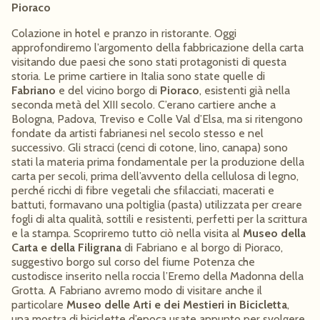
Pioraco
Colazione in hotel e pranzo in ristorante. Oggi
approfondiremo l’argomento della fabbricazione della carta
visitando due paesi che sono stati protagonisti di questa
storia. Le prime cartiere in Italia sono state quelle di
Fabriano
e del vicino borgo di
Pioraco
, esistenti già nella
seconda metà del XIII secolo. C’erano cartiere anche a
Bologna, Padova, Treviso e Colle Val d’Elsa, ma si ritengono
fondate da artisti fabrianesi nel secolo stesso e nel
successivo. Gli stracci (cenci di cotone, lino, canapa) sono
stati la materia prima fondamentale per la produzione della
carta per secoli, prima dell’avvento della cellulosa di legno,
perché ricchi di fibre vegetali che sfilacciati, macerati e
battuti, formavano una poltiglia (pasta) utilizzata per creare
fogli di alta qualità, sottili e resistenti, perfetti per la scrittura
e la stampa. Scopriremo tutto ciò nella visita al
Museo della
Carta e della Filigrana
di Fabriano e al borgo di Pioraco,
suggestivo borgo sul corso del fiume Potenza che
custodisce inserito nella roccia l’Eremo della Madonna della
Grotta. A Fabriano avremo modo di visitare anche il
particolare
Museo delle Arti e dei Mestieri in Bicicletta
,
una mostra di biciclette d’epoca usate appunto per svolgere