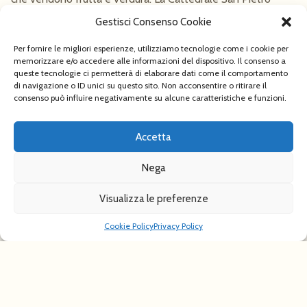
Apostolo è una meraviglia: una croce latina sormontata da
Gestisci Consenso Cookie
una cupola imponente e tre navate ricche di opere d’arte
preziose, tra cui spicca il sarcofago del VI secol
Per fornire le migliori esperienze, utilizziamo tecnologie come i cookie per
memorizzare e/o accedere alle informazioni del dispositivo. Il consenso a
San Gaudenzio nella sagrestia. Nella Chiesa della Croce
queste tecnologie ci permetterà di elaborare dati come il comportamento
(1608) è esposto
Il Trasporto di Cristo al sepolcro
del 1582,
di navigazione o ID unici su questo sito. Non acconsentire o ritirare il
capolavoro di Federico Barocci, opera emblematica del
consenso può influire negativamente su alcune caratteristiche e funzioni.
manierismo italiano. Nel primo pomeriggio, inizio della strada
verso PN.
Accetta
Nega
QUOTA € 1250,00
Suppl SINGOLA € 210,00 – Ass
annullamento € 40,00
1
Visualizza le preferenze
Cookie Policy
Privacy Policy
LA QUOTA COMPRENDE
:
viaggio a/r in pullman GT –
sistermazione in hotel *3/*4 stelle in camere doppie con
servizi privati – trattamento di mezza pensione con acqua
minerale inclusa ai pasti – 3 pranzi in ristorante (menù 2