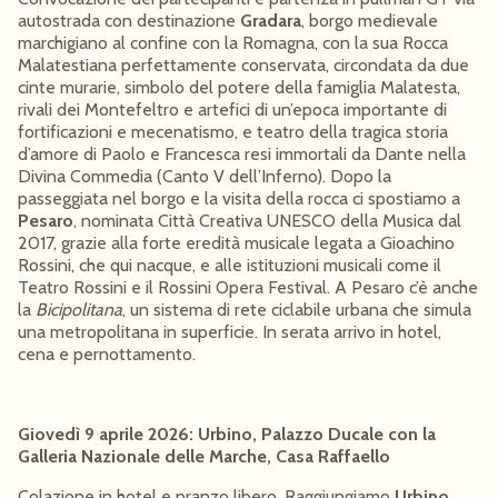
autostrada con destinazione
Gradara
, borgo medievale
marchigiano al confine con la Romagna, con la sua Rocca
Malatestiana perfettamente conservata, circondata da due
cinte murarie, simbolo del potere della famiglia Malatesta,
rivali dei Montefeltro e artefici di un’epoca importante di
fortificazioni e mecenatismo, e teatro della tragica storia
d’amore di Paolo e Francesca resi immortali da Dante nella
Divina Commedia (Canto V dell’Inferno). Dopo la
passeggiata nel borgo e la visita della rocca ci spostiamo a
Pesaro
, nominata Città Creativa UNESCO della Musica dal
2017, grazie alla forte eredità musicale legata a Gioachino
Rossini, che qui nacque, e alle istituzioni musicali come il
Teatro Rossini e il Rossini Opera Festival. A Pesaro c’è anche
la
Bicipolitana
, un sistema di rete ciclabile urbana che simula
una metropolitana in superficie. In serata arrivo in hotel,
cena e pernottamento.
Giovedì 9 aprile 2026: Urbino, Palazzo Ducale con la
Galleria Nazionale delle Marche, Casa Raffaello
Colazione in hotel e pranzo libero. Raggiungiamo
Urbino
,