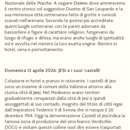
Nazionale delle Marche. A seguire
Osimo
dove ammireremo
il centro storico col suggestivo Duomo di San Leopardo e la
sua misteriosa città sotterranea fatta di grotte e cunicoli
scavati nell’arenaria. Secondo le ipotesi più accreditate,
questi luoghi sotterranei, con le pareti adornate da
bassorilievi e figure di carattere religioso, fungevano da
luogo di rifugio e difesa, ma erano anche luoghi di spiritualità
ed è avvolta nel mistero la loro esatta origine. Rientro in
hotel, cena e pernottamento.
Domenica 12 aprile 2026: JESI e i suoi ‘castelli’
Colazione in hotel e pranzo in ristorante. I castelli di Jesi
sono un insieme di comuni della Vallesina attorno alla
storica città di
Jesi
. Nel Medioevo erano territori
gradualmente conquistati dalla città di Jesi e quindi
assoggettati al suo contado, insignito del titolo di
città regia
dall’imperatore Federico II di Svevia che vi nacque il 26
dicembre 1194. Oggi la denominazione
Castelli di Jesi
indica la
famosa zona di produzione del vino bianco Verdicchio
DOCG e visitare queste colline vuol dire essere trasportati