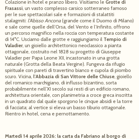
Colazione in hotel e pranzo libero. Visitiamo le
Grotte di
Frasassi
, un vasto complesso carsico sotterraneo famoso
per le sue spettacolari sale e formazioni di stalattiti
stalagmiti:
l’Abisso Ancona
(grande come il Duomo di Milano)
e sale come quelle dell’Orsa, del Vento e l’Infinito, offrono
un percorso magnifico nella roccia con temperatura costante
di 14°C. Usciamo dalle grotte e raggiungiamo il
Tempio di
Valadier
, un gioiello architettonico neoclassico a pianta
ottagonale, costruito nel 1828 su progetto di Giuseppe
Valadier per Papa Leone XII, incastonato in una grotta
naturale (Grotta della Beata Vergine). Fungeva da rifugio
spirituale con pareti di travertino bianco e cupola di piombo
scuro. Vicina,
l’Abbazia di San Vittore delle Chiuse
, gioiello
del romanico marchigiano, di influsso bizantino, sorta
probabilmente nell’XI secolo sui resti di un edificio romano,
architettura orientale, con planimetria a croce greca inscritta
in un quadrato dal quale sporgono le cinque absidi e la torre
di facciata; al vertice si eleva un basso tiburio ottagonale.
Rientro in hotel, cena e pernottamento.
Martedì 14 aprile 2026: la carta da Fabriano al borgo di