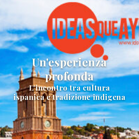
Un'esperienza
profonda
L'incontro tra cultura
ispanica e tradizione indigena