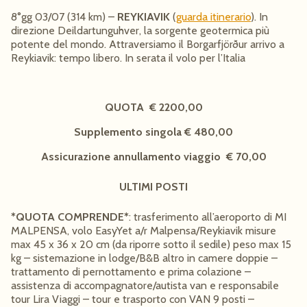
8°gg 03/07 (314 km) –
REYKIAVIK
(
guarda itinerario
). In
direzione Deildartunguhver, la sorgente geotermica più
potente del mondo. Attraversiamo il Borgarfjörður arrivo a
Reykiavik: tempo libero. In serata il volo per l’Italia
QUOTA € 2200,00
Supplemento singola € 480,00
Assicurazione annullamento viaggio € 70,00
ULTIMI POSTI
*QUOTA COMPRENDE*
: trasferimento all’aeroporto di MI
MALPENSA, volo EasyYet a/r Malpensa/Reykiavik misure
max 45 x 36 x 20 cm (da riporre sotto il sedile) peso max 15
kg – sistemazione in lodge/B&B altro in camere doppie –
trattamento di pernottamento e prima colazione –
assistenza di accompagnatore/autista van e responsabile
tour Lira Viaggi – tour e trasporto con VAN 9 posti –