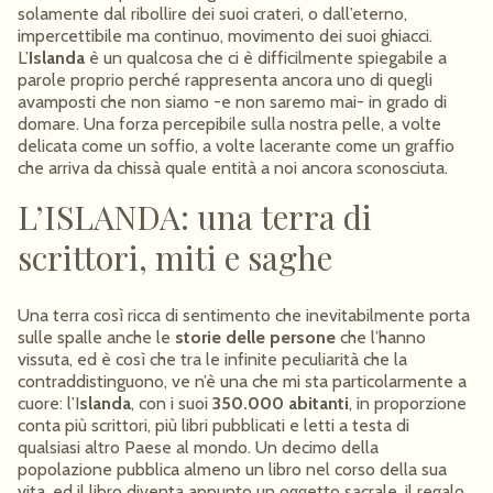
solamente dal ribollire dei suoi crateri, o dall’eterno,
impercettibile ma continuo, movimento dei suoi ghiacci.
L’
Islanda
è un qualcosa che ci è difficilmente spiegabile a
parole proprio perché rappresenta ancora uno di quegli
avamposti che non siamo -e non saremo mai- in grado di
domare. Una forza percepibile sulla nostra pelle, a volte
delicata come un soffio, a volte lacerante come un graffio
che arriva da chissà quale entità a noi ancora sconosciuta.
L’ISLANDA: una terra di
scrittori, miti e saghe
Una terra così ricca di sentimento che inevitabilmente porta
sulle spalle anche le
storie delle persone
che l’hanno
vissuta, ed è così che tra le infinite peculiarità che la
contraddistinguono, ve n’è una che mi sta particolarmente a
cuore: l’I
slanda
, con i suoi
350.000 abitanti
, in proporzione
conta più scrittori, più libri pubblicati e letti a testa di
qualsiasi altro Paese al mondo. Un decimo della
popolazione pubblica almeno un libro nel corso della sua
vita, ed il libro diventa appunto un oggetto sacrale, il regalo