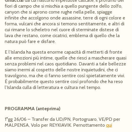
Ghiacciai
da cui nascono impetuose cascate, il profumo dei
fiori di campo che si mischia a quello pungente dello zolfo,
canyon che si aprono come rughe nella pelle, spiagge
infinite che accolgono onde assassine, terre di ogni colore e
forma, vulcani che ancora si temono sentitamente, e altri di
cui rimane lo scheletro nel cuore di sterminate distese di
lava che restano, come cicatrici, emblema di quello che la
natura può fare e disfare.
E l’Islanda ha questa enorme capacità di metterti di fronte
alle emozioni più intime, quelle che riesci a mascherare quasi
senza problemi nel caos quotidiano. Davanti a tale bellezze
siamo inermi al cospetto delle nostre inquietudini, che ci
travolgono, ma che ci fanno sentire così spietatamente vivi.
È probabilmente questo sentire così profondo che ha reso
l’Islanda culla di letteratura e cultura nel tempo.
PROGRAMMA (anteprima)
1°gg 26/06 – Transfer da UD/PN, Portogruaro, VE/PD per
MALPENSA, Volo per REYKIAVIK. Pernottamento
qui