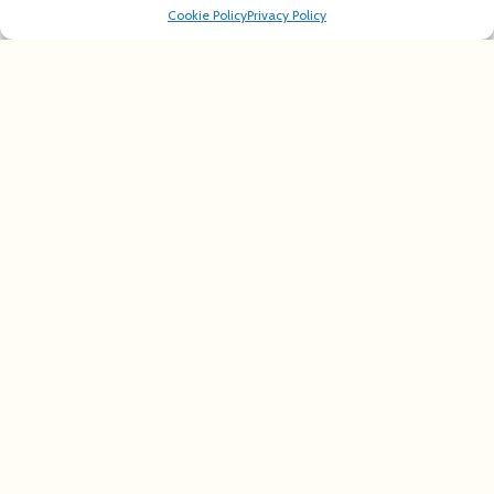
Cookie Policy
Privacy Policy
lake 6476212 640