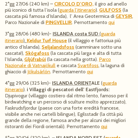
2°gg 27/06 (240 km) –
CIRCOLO D’ORO,
il giro ad anello
più iconico di tutta l’isola (
guarda l’itinerario
).
GULFOSS
(la
cascata più famosa d’Islanda), l’ Area Geotermica di
GEYSIR
,
Parco Nazionale di
PINGVELLIR
. Pernottamento
qui
3°gg 28/06 (480 km)-
ISLANDA costa SUD
(
guarda
itinerario
).
Keldur Turf House
(il villaggio e fattoriua più
antico d’Islanda),
Seljalandsfoss
(camminare sotto una
cascata!),
Skógafoss
(la cascata più larga e alta di tutta
l’Islanda,
Gljúfrabúi
(la cascata nella grotta).
Parco
Nazionale di Vatnajökull
e cascata
Svartifoss
, la laguna di
ghiaccio di
Jökulsárlón
. Pernottamento
qui
4°gg 29/06 (325 km)-
ISLANDA ORIENT
ALE
(
guarda
itinerario
).
i Villaggi di pescatori dell’ Eastfjords:
Djupivogur (villaggio costiero dal ritmo lento, famoso per il
birdwatching e un percorso di sculture molto apprezzato),
Faskrudsfjordur (paese con una forte eredità francese,
visibile anche nei cartelli bilingue), Egilsstadir (la città più
grande della regione, famosa anche per alcuni dei migliori
ristoranti dei Fiordi orientali). Pernottamento
qui
5°gg 30/06 (320 km) –
ISLANDA NORD E
ST (
guarda