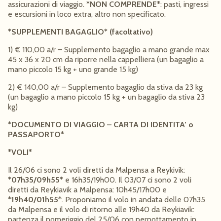
assicurazioni di viaggio.
*NON COMPRENDE*
: pasti, ingressi
e escursioni in loco extra, altro non specificato.
*SUPPLEMENTI BAGAGLIO* (facoltativo)
1) € 110,00 a/r – Supplemento bagaglio a mano grande max
45 x 36 x 20 cm da riporre nella cappelliera (un bagaglio a
mano piccolo 15 kg + uno grande 15 kg)
2) € 140,00 a/r – Supplemento bagaglio da stiva da 23 kg
(un bagaglio a mano piccolo 15 kg + un bagaglio da stiva 23
kg)
*DOCUMENTO DI VIAGGIO – CARTA DI IDENTITA’ o
PASSAPORTO*
*VOLI*
Il 26/06 ci sono 2 voli diretti da Malpensa a Reykivik:
*07h35/09h55*
e 16h35/19h00. Il 03/07 ci sono 2 voli
diretti da Reykiavik a Malpensa: 10h45/17h00 e
*19h40/01h55
*. Proponiamo il volo in andata delle 07h35
da Malpensa e il volo di ritorno alle 19h40 da Reykiavik:
partenza il pomeriggio del 25/06 con pernottamento in