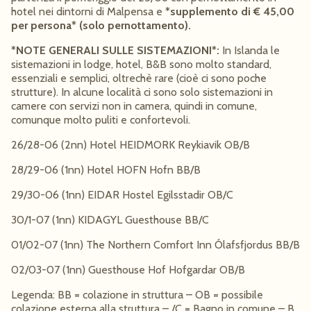
hotel nei dintorni di Malpensa e
*supplemento di € 45,00
per persona* (solo pernottamento).
*NOTE GENERALI SULLE SISTEMAZIONI*:
In Islanda le
sistemazioni in lodge, hotel, B&B sono molto standard,
essenziali e semplici, oltrechè rare (cioè ci sono poche
strutture). In alcune località ci sono solo sistemazioni in
camere con servizi non in camera, quindi in comune,
comunque molto puliti e confortevoli.
26/28-06 (2nn) Hotel HEIDMORK Reykiavik OB/B
28/29-06 (1nn) Hotel HOFN Hofn BB/B
29/30-06 (1nn) EIDAR Hostel Egilsstadir OB/C
30/1-07 (1nn) KIDAGYL Guesthouse BB/C
01/02-07 (1nn) The Northern Comfort Inn Ólafsfjordus BB/B
02/03-07 (1nn) Guesthouse Hof Hofgardar OB/B
Legenda: BB = colazione in struttura – OB = possibile
colazione esterna alla struttura – /C = Bagno in comune – B