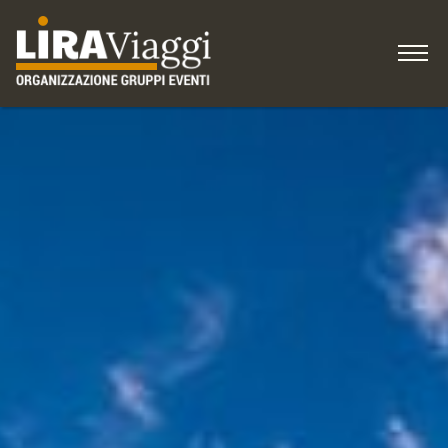
HOME
IDEE per viaggiare
COME ISCRIVERSI
Gruppi, Associazioni
Blog