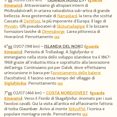
itinerario
).
Attraversiamo gli altopiani interni di
Möðrudalsöræfi, in un’area naturalistica sub-artica di grande
bellezza. Area geotermale di
Namaskard
, la terra che scotta!
Cascata di
Dettifoss
, la più imponente d’Europa. Il lago di
Myvatn
. Gfli pseudocrateri di
Skútustaðagígar
E le bizzarre
formazioni laviche di
Dimmuborgir
. L’area pittoresca di
Hverarönd. Pernottamento
qui
6°gg 01/07 (198 km) –
ISLANDA DEL NOR
D
(
guarda
itinerario
).
Penisola di Trollaskagi, A Siglufjordur ci
immergiamo nella storia dello sviluppo islandese tra il 1867-
1968 grazie all’industria ittica e soprattutto alla lavorazione
dell’aringa. Continuiamo poi per Dalvik, dove effettuiamo
un’escursione in barca per l’
avvistamento delle balene
(facoltativo). Il fascino senza tempo del villaggio di
Siglufjörður
. Pernottamento
qui
7°gg 02/07 (466 km) –
COSTA NORD/OVEST
(
guarda
itinerario
).
Verso il Fiordo di Skagafjörður, rinomato per i suoi
favolosi cavalli. Qui la visita all’antica ed affascinante fattoria
di torba Glaumbær. Arrivo al monte
Kjrkyuffel
, l’iconica e
popolare montagna verde. Pernottamento
qui