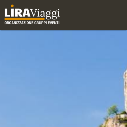
HOME
IDEE per viaggiare
COME ISCRIVERSI
Gruppi, Associazioni
Blog