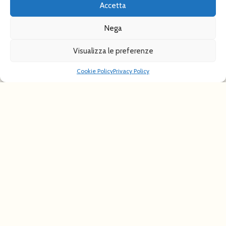
CRETA
Accetta
Nella 'Bellezza', un Viaggio nel 'Mito'
Nega
7 giorni
Visualizza le preferenze
dal 07/10/2026 al 13/10/2026
Cookie Policy
Privacy Policy
€ 1080,00
Transfer da UD/PN, Portogruaro con VAN 9
posti, volo a/r da BG (o BO) per Creta, VAN 9
posti tour Creta
VEDI TUTTI