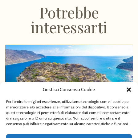
Potrebbe
interessarti
Gestisci Consenso Cookie
Per fornire le migliori esperienze, utilizziamo tecnologie come i cookie per
memorizzare e/o accedere alle informazioni del dispositivo. Il consenso a
queste tecnologie ci permetterà di elaborare dati come il comportamento
di navigazione o ID unici su questo sito. Non acconsentire o ritirare il
"C’è una terra nel mezzo del mare scuro come il
consenso può influire negativamente su alcune caratteristiche e funzioni.
vino, Creta, fertile e bella, circondata dall’acqua.”
(Omero)