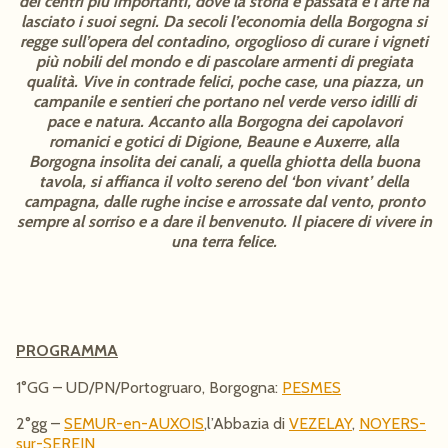
dei centri più importanti, dove la storia è passata e l’arte ha
lasciato i suoi segni. Da secoli l’economia della Borgogna si
regge sull’opera del contadino, orgoglioso di curare i vigneti
più nobili del mondo e di pascolare armenti di pregiata
qualità. Vive in contrade felici, poche case, una piazza, un
campanile e sentieri che portano nel verde verso idilli di
pace e natura. Accanto alla Borgogna dei capolavori
romanici e gotici di Digione, Beaune e Auxerre, alla
Borgogna insolita dei canali, a quella ghiotta della buona
tavola, si affianca il volto sereno del ‘bon vivant’ della
campagna, dalle rughe incise e arrossate dal vento, pronto
sempre al sorriso e a dare il benvenuto. Il piacere di vivere in
una terra felice.
PROGRAMMA
1°GG – UD/PN/Portogruaro, Borgogna:
PESMES
2°gg –
SEMUR-en-AUXOIS
,l’Abbazia di
VEZELAY
,
NOYERS-
sur-SEREIN