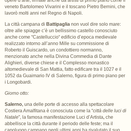
opere
d’arte, firmate anche da artisti di primo piano come il
veneto
Bartolomeo Vivarini
e il toscano
Pietro Bernini
, che
lavorò molti anni nel Regno di Napoli.
La città campana di
Battipaglia
non vuol dire solo mare:
oltre alle spiagge c’è un bellissimo castello
conosciuto
anche com
e
“
Castelluccio
“ edificio d’epoca medievale
realizzato intorno all’anno Mille su commissione di
Roberto il Guiscardo, un
condottiero normanno,
menzionato anche nella Divina Commedia di Dante
Alighieri,
diverse chiese e il
Complesso monastico
altomedievale di San Mattia
,
fatto edificare tra il 1027 e il
1052 da Guaimario IV di Salerno, figura di primo piano per
i Longobardi.
Giorno otto:
Salerno,
una delle porte di accesso alla spettacolare
Costiera Amalfitana
è conosciuta come la “
città delle luci di
Natale
”, la famosa manifestazione
Luci d’Artista
,
che
abbellisce la città durante il periodo delle feste; ma il
capoluogo campano negli ultimi anni ha rivalutato il suo