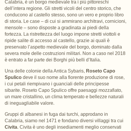
Calabria, è un borgo medievale tra i più pittoreschi
dell’intera regione. Gli stretti vicoli del centro storico, che
conducono al castello stesso, sono un vero e proprio libro
di storia. Le case – di cui si ammirano architravi, cornicioni,
mensole – sono disposte a gradinata ai piedi della
fortezza. La ristrettezza del luogo impone stretti viottoli e
ripide salite di accesso al castello, grazie ai quali è
preservato l’aspetto medievale del borgo, dominato dalla
severa mole delle costruzioni militari. Non a caso nel 2018
è entrato a far parte dei Borghi più belli d’Italia.
Una delle colonie della Antica Sybaris,
Roseto Capo
Spulico
deve il suo nome alla fiorente produzione di rose,
i cui petali riempivano i guanciali delle principesse
sibarite. Roseto Capo Spulico offre paesaggi mozzafiato,
un mare cristallino, un clima temperato e bellezze naturali
di ineguagliabile valore.
Gruppi di albanesi in fuga dai turchi, approdano in
Calabria, siamo nel 1471 e fondano diversi villaggi tra cui
Civita
. Civita è uno degli insediamenti meglio conservati