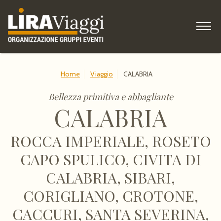
HOME
Home
Viaggio
CALABRIA
IDEE per viaggiare
Bellezza primitiva e abbagliante
CALABRIA
COME ISCRIVERSI
ROCCA IMPERIALE, ROSETO
Gruppi, Associazioni
CAPO SPULICO, CIVITA DI
Blog
CALABRIA, SIBARI,
CORIGLIANO, CROTONE,
CACCURI, SANTA SEVERINA,