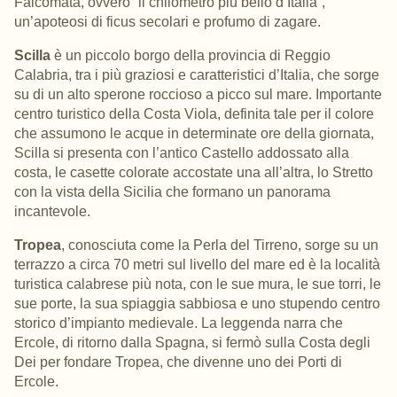
Falcomatà, ovvero “il chilometro più bello d’Italia“,
un’apoteosi di ficus secolari e profumo di zagare.
Scilla
è un piccolo borgo della provincia di Reggio
Calabria, tra i più graziosi e caratteristici d’Italia, che sorge
su di un alto sperone roccioso a picco sul mare. Importante
centro turistico della
Costa Viola
, definita tale per il colore
che assumono le acque in determinate ore della giornata,
Scilla si presenta con l’antico Castello addossato alla
costa, le casette colorate accostate una all’altra, lo Stretto
con la vista della Sicilia che formano un panorama
incantevole.
Tropea
, conosciuta come la Perla del Tirreno, sorge su un
terrazzo a circa 70 metri sul livello del mare ed è la località
turistica calabrese più nota, con le sue mura, le sue torri, le
sue porte, la sua spiaggia sabbiosa e uno stupendo centro
storico d’impianto medievale. La leggenda narra che
Ercole, di ritorno dalla Spagna, si fermò sulla Costa degli
Dei per fondare Tropea, che divenne uno dei Porti di
Ercole.