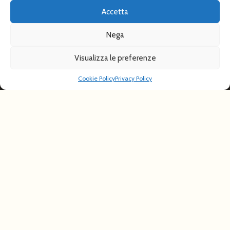
Privacy: Acconsento al trattamento
dei dati personali
Accetta
© 2020 - 2026 All rights reserved Lira Viaggi
Nega
Contatti
Privacy policy
Visualizza le preferenze
born in
MaMaStudiOs
Cookie Policy
Privacy Policy