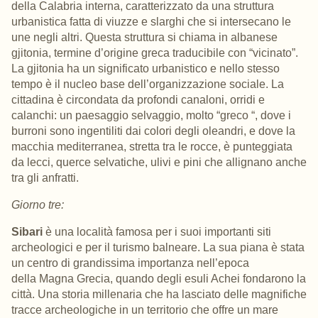
della Calabria interna, caratterizzato da una struttura
urbanistica fatta di viuzze e slarghi che si intersecano le
une negli altri. Questa struttura si chiama in albanese
gjitonia, termine d’origine greca traducibile con “vicinato”.
La gjitonia ha un significato urbanistico e nello stesso
tempo è il nucleo base dell’organizzazione sociale. La
cittadina è circondata da profondi canaloni, orridi e
calanchi: un paesaggio selvaggio, molto “greco “, dove i
burroni sono ingentiliti dai colori degli oleandri, e dove la
macchia mediterranea, stretta tra le rocce, è punteggiata
da lecci, querce selvatiche, ulivi e pini che allignano anche
tra gli anfratti.
Giorno tre:
Sibari
è una località famosa per i suoi importanti siti
archeologici e per il turismo balneare. La sua piana è stata
un centro di grandissima importanza nell’epoca
della Magna Grecia, quando degli esuli Achei fondarono la
città.
Una storia millenaria che ha lasciato delle magnifiche
tracce archeologiche in un territorio che offre un mare