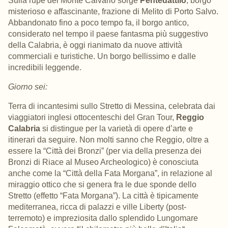
Sulla rupe del
Monte Calvario
sorge
Pentedattilo
, borgo
misterioso e affascinante, frazione di
Melito di Porto Salvo
.
Abbandonato fino a poco tempo fa, il borgo antico,
considerato nel tempo il paese fantasma più suggestivo
della Calabria, è oggi rianimato da nuove attività
commerciali e turistiche. Un borgo bellissimo e dalle
incredibili leggende.
Giorno sei:
Terra di incantesimi sullo Stretto di Messina, celebrata dai
viaggiatori inglesi ottocenteschi del Gran Tour,
Reggio
Calabria
si distingue per la varietà di opere d’arte e
itinerari da seguire.
Non molti sanno che Reggio, oltre a
essere
la “Città dei Bronzi” (per via della presenza dei
Bronzi di Riace al Museo Archeologico) è conosciuta
anche come la “Città della Fata Morgana”, in relazione al
miraggio ottico che si genera fra le due sponde dello
Stretto (effetto “Fata Morgana”). La città è tipicamente
mediterranea, ricca di palazzi e ville Liberty (post-
terremoto) e impreziosita dallo splendido Lungomare