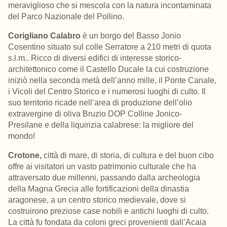
meraviglioso che si mescola con la natura incontaminata
del Parco Nazionale del Pollino.
Corigliano Calabro
è un borgo del
Basso Jonio
Cosentino
situato sul colle Serratore a 210 metri di quota
s.l.m..
Ricco di diversi edifici di interesse
storico-
architettonico
come
il Castello Ducale
la cui costruzione
iniziò nella seconda metà dell’anno mille
, il Ponte Canale,
i Vicoli del Centro Storico
e i numerosi luoghi di culto
. Il
suo territorio ricade nell’area di produzione dell’
olio
extravergine di oliva Bruzio DOP Colline Jonico-
Presilane
e della
liquirizia calabrese
: la migliore del
mondo!
C
rotone,
città di mare, di storia, di cultura e del buon cibo
offre ai visitatori un vasto patrimonio culturale che ha
attraversato due millenni, passando dalla archeologia
della Magna Grecia alle fortificazioni della dinastia
aragonese, a un centro storico medievale, dove si
costruirono preziose case nobili e antichi luoghi di culto.
La città fu fondata da coloni greci provenienti dall’Acaia