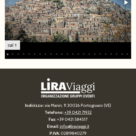
cal 1
Indirizzo:
via Manin, 11 30026 Portogruaro (VE)
Telefono:
+39 0421 71932
Fax:
+39 0421 584517
Email:
info@liraviaggi.it
P.IVA:
02819840279