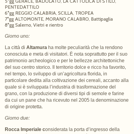
5°gg GERACE, BADOLATO, LA CATTOLICA DI STILO,
PENTEDATTILO
6°gg REGGIO CALABRIA, SCILLA, TROPEA
7°gg ALTOMONTE, MORANO CALABRO, Battipaglia
8°gg Salerno, Vietri e rientro
Giorno uno:
La città di
Altamura
ha molte peculiarità che la rendono
conosciuta e meta
di visitatori. È nota soprattutto per il suo
patrimonio archeologico e per le bellezze architettoniche
del suo
centro storico
. Il territorio dolce e ricco ha favorito,
nel tempo, lo sviluppo di un’agricoltura florida, in
particolare dedita alla
coltivazione dei cereali
, accanto alla
quale si è sviluppata l’
industria di trasformazione del
grano
, con la produzione di diversi tipi di semole e farine
da cui un pane che ha ricevuto nel 2005 la denominazione
di origine protetta.
Giorno due:
Rocca Imperiale c
onsiderata la porta d’ingresso della