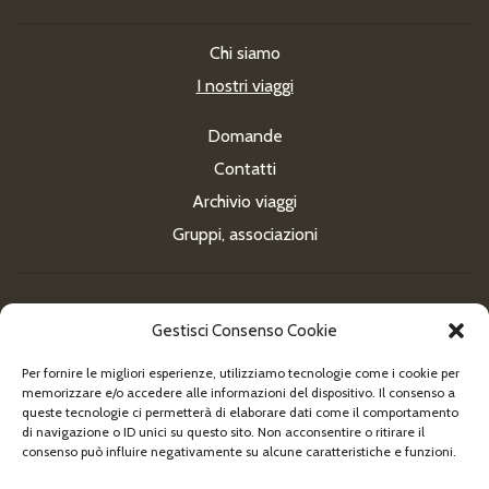
Chi siamo
I nostri viaggi
Domande
Contatti
Archivio viaggi
Gruppi, associazioni
Gestisci Consenso Cookie
Per fornire le migliori esperienze, utilizziamo tecnologie come i cookie per
Newsletter
memorizzare e/o accedere alle informazioni del dispositivo. Il consenso a
queste tecnologie ci permetterà di elaborare dati come il comportamento
di navigazione o ID unici su questo sito. Non acconsentire o ritirare il
consenso può influire negativamente su alcune caratteristiche e funzioni.